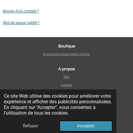
Besoin d’un compte ?
Mot de passe oublié ?
Boutique
Accessoires pour trains en bois
A propos
FAQ
Contact
Ce site Web utilise des cookies pour améliorer votre
Mentions légales
expérience et afficher des publicités personnalisées.
En cliquant sur "Accepter", vous consentez à
Mentions légales
l'utilisation de tous les cookies.
Conditions Générales de Vente
Refuser
Accepter
© 2025 - EI Michaël Martinez